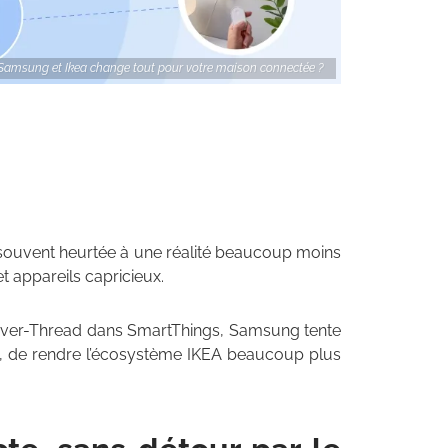
e Samsung et Ikea change tout pour votre maison connectée ?
 souvent heurtée à une réalité beaucoup moins
t appareils capricieux.
-over-Thread dans SmartThings, Samsung tente
e, de rendre l’écosystème IKEA beaucoup plus