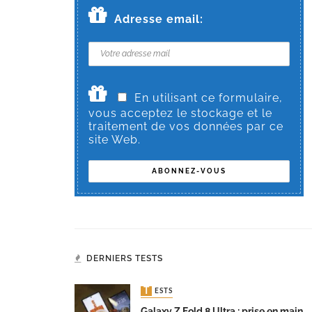
Adresse email:
En utilisant ce formulaire,
vous acceptez le stockage et le
traitement de vos données par ce
site Web.
DERNIERS TESTS
TESTS
Galaxy Z Fold 8 Ultra : prise en main