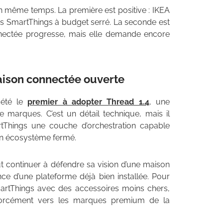
en même temps. La première est positive : IKEA
urs SmartThings à budget serré. La seconde est
connectée progresse, mais elle demande encore
aison connectée ouverte
 été le
premier à adopter Thread 1.4
, une
e marques. C’est un détail technique, mais il
rtThings une couche d’orchestration capable
 un écosystème fermé.
eut continuer à défendre sa vision d’une maison
ce d’une plateforme déjà bien installée. Pour
SmartThings avec des accessoires moins chers,
 forcément vers les marques premium de la