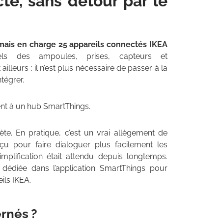
cte, sans détour par le
ais en charge 25 appareils connectés IKEA
els des ampoules, prises, capteurs et
leurs : il n’est plus nécessaire de passer à la
tégrer.
ent à un hub SmartThings.
ète. En pratique, c’est un vrai allègement de
u pour faire dialoguer plus facilement les
mplification était attendu depuis longtemps.
dédiée dans l’application SmartThings pour
ils IKEA.
rnés ?