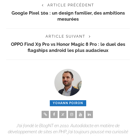
ARTICLE PRÉCÉDENT
Google Pixel 10a : un design familier, des ambitions
mesurées
ARTICLE SUIVANT
OPPO Find X9 Pro vs Honor Magic 8 Pro : le duel des
flagships android les plus audacieux
YOHANN POIRON
J’ai fondé le BlogNT en 2010. Autodidacte en matière de
développement de sites en PHP, j’ai toujours poussé ma curiosité