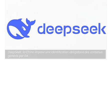
DeepSeek : la Chine impose une identification obligatoire des contenus
générés par l’IA