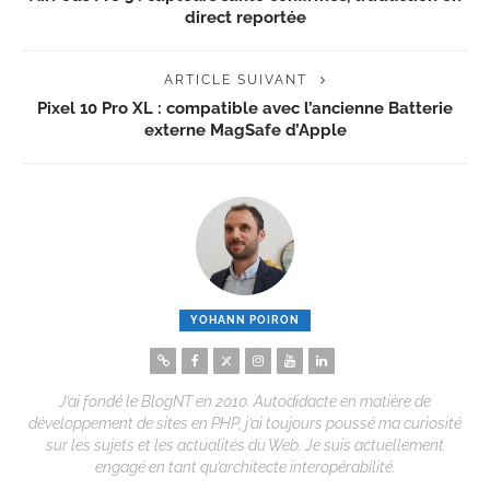
direct reportée
ARTICLE SUIVANT
Pixel 10 Pro XL : compatible avec l’ancienne Batterie
externe MagSafe d’Apple
YOHANN POIRON
J’ai fondé le BlogNT en 2010. Autodidacte en matière de
développement de sites en PHP, j’ai toujours poussé ma curiosité
sur les sujets et les actualités du Web. Je suis actuellement
engagé en tant qu’architecte interopérabilité.