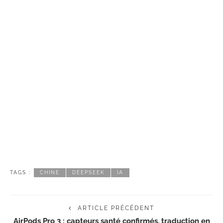
TAGS :
CHINE
DEEPSEEK
IA
ARTICLE PRÉCÉDENT
AirPods Pro 3 : capteurs santé confirmés, traduction en