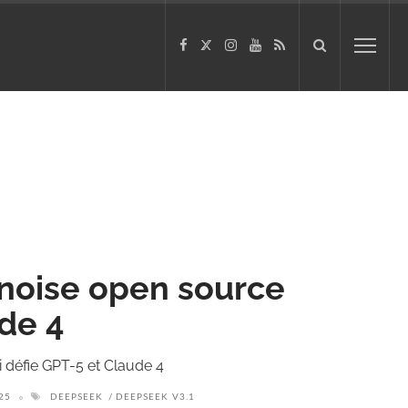
hinoise open source
ude 4
i défie GPT-5 et Claude 4
25
DEEPSEEK
DEEPSEEK V3.1