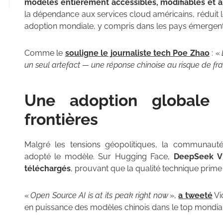
modèles entièrement accessibles, modifiables et 
la dépendance aux services cloud américains, réduit l
adoption mondiale, y compris dans les pays émergent
Comme le
souligne le journaliste tech Poe Zhao
: «
un seul artefact — une réponse chinoise au risque de f
Une adoption globale 
frontières
Malgré les tensions géopolitiques, la communau
adopté le modèle. Sur Hugging Face,
DeepSeek V3
téléchargés
, prouvant que la qualité technique prime
«
Open Source AI is at its peak right now
»,
a tweeté
Vi
en puissance des modèles chinois dans le top mondial