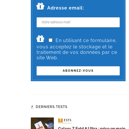
Adresse email:
En utilisant ce formulaire,
vous acceptez le stockage et le
traitement de vos données par ce
site Web.
DERNIERS TESTS
TESTS
Galaxy Z Fold 8 Ultra : prise en main