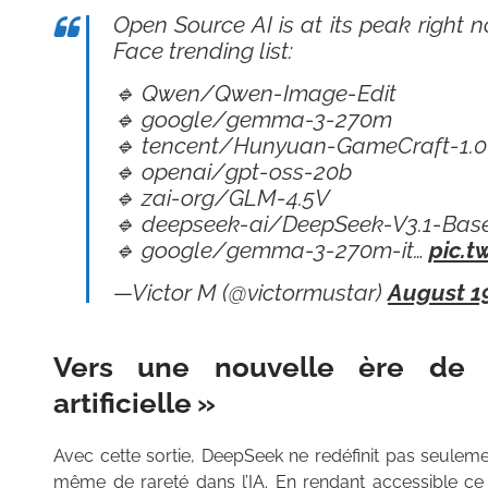
Open Source AI is at its peak right 
Face trending list:
🔹 Qwen/Qwen-Image-Edit
🔹 google/gemma-3-270m
🔹 tencent/Hunyuan-GameCraft-1.0
🔹 openai/gpt-oss-20b
🔹 zai-org/GLM-4.5V
🔹 deepseek-ai/DeepSeek-V3.1-Bas
🔹 google/gemma-3-270m-it…
pic.
—Victor M (@victormustar)
August 19
Vers une nouvelle ère de l
artificielle »
Avec cette sortie, DeepSeek ne redéfinit pas seuleme
même de rareté dans l’IA. En rendant accessible ce qu