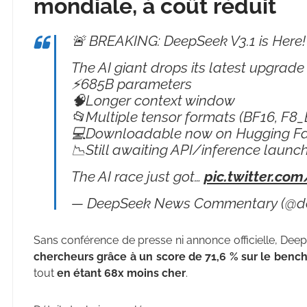
mondiale, à coût réduit
🚨 BREAKING: DeepSeek V3.1 is Here!
The AI giant drops its latest upgrade 
⚡685B parameters
🧠Longer context window
📂Multiple tensor formats (BF16, F8
💻Downloadable now on Hugging F
📉Still awaiting API/inference launc
The AI race just got…
pic.twitter.co
— DeepSeek News Commentary (@d
Sans conférence de presse ni annonce officielle, De
chercheurs grâce à un score de 71,6 % sur le benc
tout
en étant 68x moins cher
.