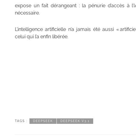
expose un fait dérangeant : la pénurie d’accès à l’IA
nécessaire.
L’intelligence artificielle n’a jamais été aussi « arti
celui qui l’a enfin libérée.
TAGS :
DEEPSEEK
DEEPSEEK V3.1