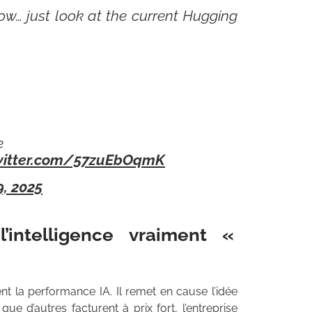
now… just look at the current Hugging
e
twitter.com/57zuEbOqmK
, 2025
’intelligence vraiment «
nt la performance IA. Il remet en cause l’idée
e d’autres facturent à prix fort, l’entreprise