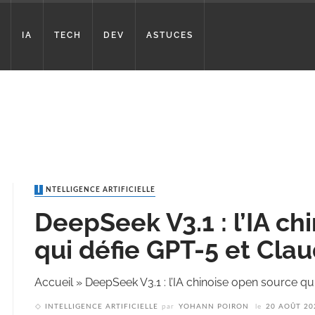
IA
TECH
DEV
ASTUCES
INTELLIGENCE ARTIFICIELLE
DeepSeek V3.1 : l’IA c
qui défie GPT-5 et Cla
Accueil
»
DeepSeek V3.1 : l’IA chinoise open source qu
INTELLIGENCE ARTIFICIELLE
par
YOHANN POIRON
le
20 AOÛT 20