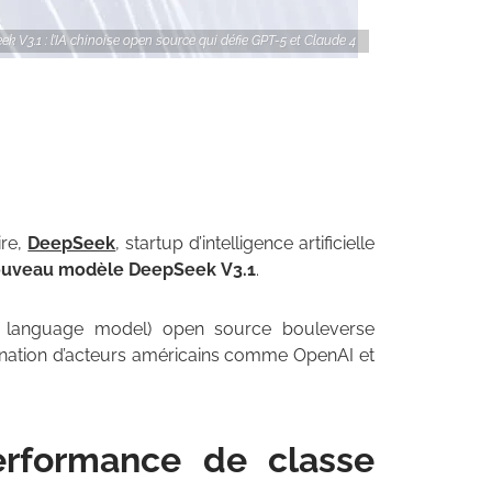
k V3.1 : l’IA chinoise open source qui défie GPT-5 et Claude 4
ire,
DeepSeek
, startup d’intelligence artificielle
uveau modèle DeepSeek V3.1
.
 language model) open source bouleverse
omination d’acteurs américains comme OpenAI et
rformance de classe