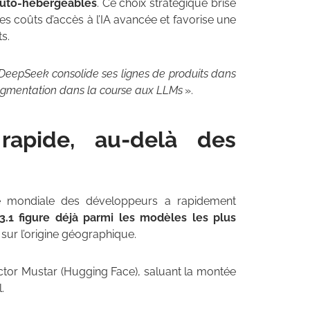
auto-hébergeables
. Ce choix stratégique brise
es coûts d’accès à l’IA avancée et favorise une
s.
DeepSeek consolide ses lignes de produits dans
ragmentation dans la course aux LLMs
».
rapide, au-delà des
té mondiale des développeurs a rapidement
.1 figure déjà parmi les modèles les plus
 sur l’origine géographique.
ctor Mustar (Hugging Face), saluant la montée
.