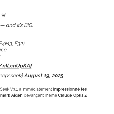
 🚨
— and it’s BIG:
_E4M3, F32)
ace
h
m/nILcnUpKAf
eepsseek)
August 19, 2025
epSeek V3.1 a immédiatement
impressionné les
hmark Aider
, devançant même
Claude Opus 4