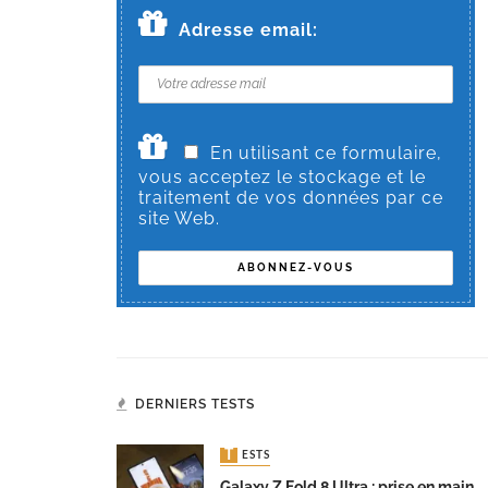
Adresse email:
En utilisant ce formulaire,
vous acceptez le stockage et le
traitement de vos données par ce
site Web.
DERNIERS TESTS
TESTS
Galaxy Z Fold 8 Ultra : prise en main