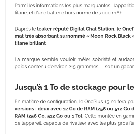
Parmi les informations les plus marquantes : l’appariti
titane, et d’une batterie hors norme de 7000 mAh.
D’après le
leaker réputé Digital Chat Station
,
le OneP
mat très absorbant surnommé « Moon Rock Black »,
titane brillant
.
La marque semble vouloir mêler sobriété et audace,
poids contenu d’environ 215 grammes — soit un gabarit
Jusqu’à 1 To de stockage pour l
En matière de configuration, le OnePlus 15 ne fera pa
versions : deux avec 12 Go de RAM (256 ou 512 Go de
RAM (256 Go, 512 Go ou 1 To)
. Cette montée en gam
de l’appareil, capable de rivaliser avec les plus gros 