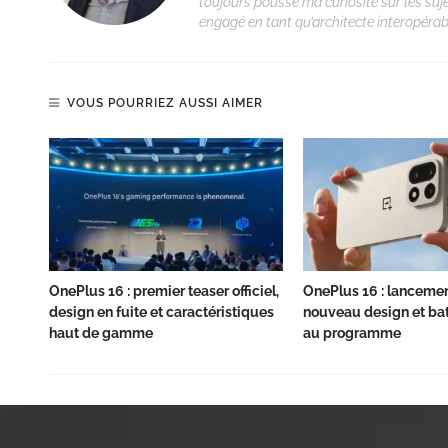
toujours poussé ma curiosité sur les suj
engagé en tant qu’architecte interopérabi
VOUS POURRIEZ AUSSI AIMER
OnePlus 16 : premier teaser officiel,
OnePlus 16 : lanceme
design en fuite et caractéristiques
nouveau design et bat
haut de gamme
au programme