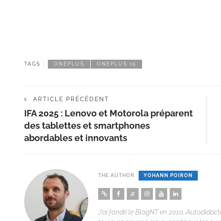
TAGS :
ONEPLUS
ONEPLUS 15
ARTICLE PRÉCÉDENT
IFA 2025 : Lenovo et Motorola préparent
des tablettes et smartphones
abordables et innovants
THE AUTHOR
YOHANN POIRON
J’ai fondé le BlogNT en 2010. Autodidacte