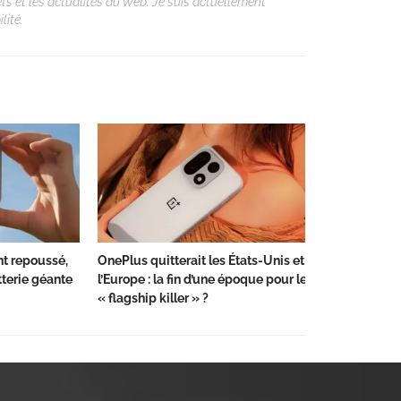
ets et les actualités du Web. Je suis actuellement
lité.
nt repoussé,
OnePlus quitterait les États-Unis et
terie géante
l’Europe : la fin d’une époque pour le
« flagship killer » ?