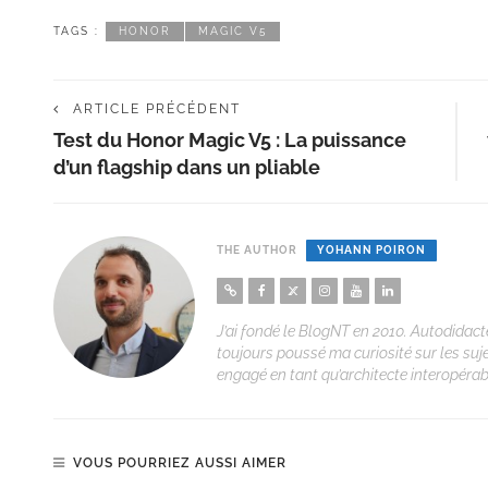
TAGS :
HONOR
MAGIC V5
ARTICLE PRÉCÉDENT
Test du Honor Magic V5 : La puissance
d’un flagship dans un pliable
THE AUTHOR
YOHANN POIRON
J’ai fondé le BlogNT en 2010. Autodidacte
toujours poussé ma curiosité sur les suj
engagé en tant qu’architecte interopérabi
VOUS POURRIEZ AUSSI AIMER