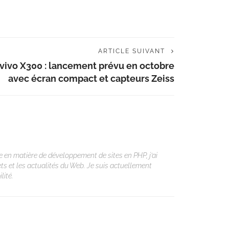
ARTICLE SUIVANT
vivo X300 : lancement prévu en octobre
avec écran compact et capteurs Zeiss
 en matière de développement de sites en PHP, j’ai
ets et les actualités du Web. Je suis actuellement
lité.