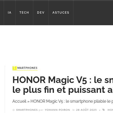
IA
TECH
DEV
ASTUCES
SMARTPHONES
HONOR Magic V5 : le s
le plus fin et puissant 
Accueil
»
HONOR Magic V5 : le smartphone pliable le pl
SMARTPHONES
par
YOHANN POIRON
le
28 AOÛT 2025
HO