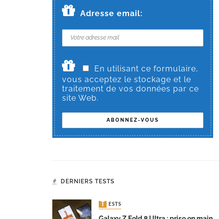
Adresse email:
En utilisant ce formulaire,
vous acceptez le stockage et le
traitement de vos données par ce
site Web.
DERNIERS TESTS
TESTS
Galaxy Z Fold 8 Ultra : prise en main