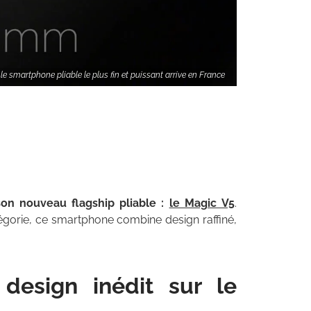
 smartphone pliable le plus fin et puissant arrive en France
on nouveau flagship pliable :
le Magic V5
.
tégorie, ce smartphone combine design raffiné,
esign inédit sur le