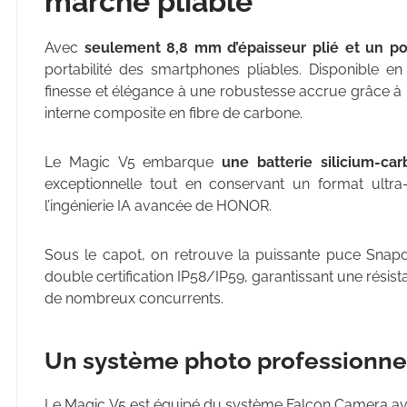
marché pliable
Avec
seulement 8,8 mm d’épaisseur plié et un p
portabilité des smartphones pliables. Disponible en
finesse et élégance à une robustesse accrue grâce à 
interne composite en fibre de carbone.
Le Magic V5 embarque
une batterie silicium-c
exceptionnelle tout en conservant un format ultra
l’ingénierie IA avancée de HONOR.
Sous le capot, on retrouve la puissante puce Snap
double certification IP58/IP59, garantissant une résista
de nombreux concurrents.
Un système photo professionne
Le Magic V5 est équipé du système Falcon Camera av