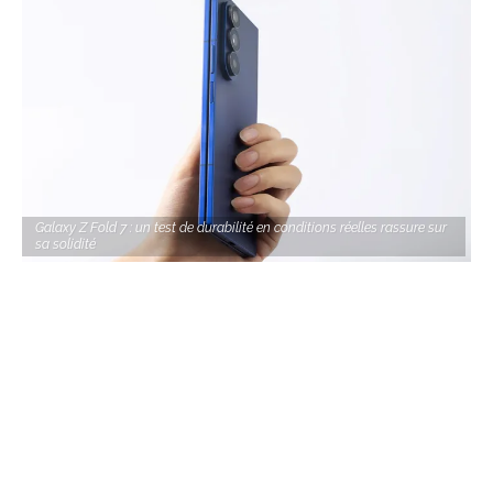
Galaxy Z Fold 7 : un test de durabilité en conditions réelles rassure sur
sa solidité