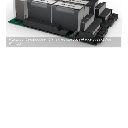
Nvidia contre-attaque en Chine avec une puce IA face au retard de
Huawei