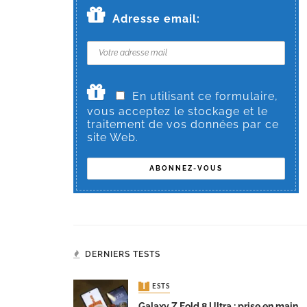
Adresse email:
En utilisant ce formulaire,
vous acceptez le stockage et le
traitement de vos données par ce
site Web.
DERNIERS TESTS
TESTS
Galaxy Z Fold 8 Ultra : prise en main