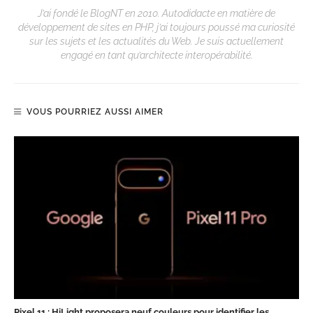
J’ai fondé le BlogNT en 2010. Autodidacte en matière de
développement de sites en PHP, j’ai toujours poussé ma curiosité
sur les sujets et les actualités du Web. Je suis actuellement
engagé en tant qu’architecte interopérabilité.
VOUS POURRIEZ AUSSI AIMER
Pixel 11 : HiLight proposera neuf couleurs pour identifier les