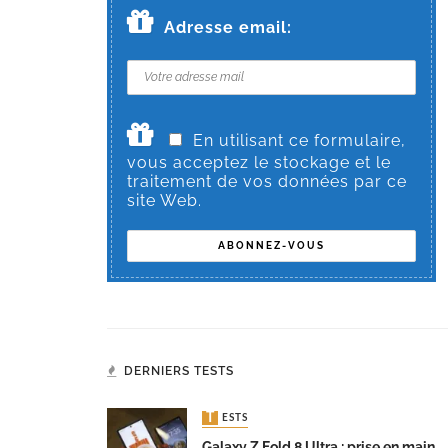
Adresse email:
En utilisant ce formulaire,
vous acceptez le stockage et le
traitement de vos données par ce
site Web.
DERNIERS TESTS
TESTS
Galaxy Z Fold 8 Ultra : prise en main