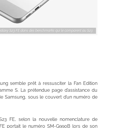
alaxy S23 FE dans des benchmarks qui le comparent au S23
ung semble prêt à ressusciter la Fan Edition
gamme S. La prétendue page d’assistance du
 de Samsung, sous le couvert d’un numéro de
23 FE, selon la nouvelle nomenclature de
 FE portait le numéro SM-G990B lors de son