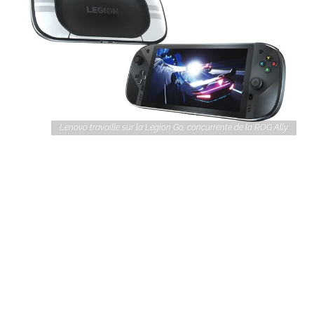
Lenovo travaille sur la Legion Go, concurrente de la ROG Ally