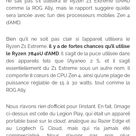
ne sait pas s’il utilisera le Ryzen Z1 Extreme d’AMD
comme la ROG Ally, mais le rapport suggère qu’elle
sera lancée avec l’un des processeurs mobiles Zen 4
d’AMD.
Bien qu’il ne soit pas clair si l’appareil utilisera le
Ryzen Z1 Extreme,
il y a de fortes chances qu’il utilise
le Ryzen 7840U d’AMD
. Il s’agit de la puce utilisée dans
des appareils tels que l’Ayaneo 2 S, et il s’agit
essentiellement du Z1 Extreme sous un autre nom. Il
comporte 8 cœurs de CPU Zen 4, ainsi qu’une plage de
puissance réglable de 15 à 30 watts, tout comme la
ROG Ally.
Nous n’avons rien d’officiel pour l’instant. En fait, l’image
ci-dessus est celle du Legion Play, qui était un appareil
portable basé sur le
cloud
, analogue au Razer Edge et
au Logitech G Cloud, mais qui n’a jamais été
commercialisé. Nous n’avons pas non plus