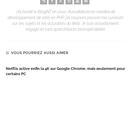
J’ai fondé le BlogNT en 2010. Autodidacte en matière de
développement de sites en PHP, j’ai toujours poussé ma curiosité
sur les sujets et les actualités du Web. Je suis actuellement
engagé en tant qu’architecte interopérabilité.
VOUS POURRIEZ AUSSI AIMER
Netflix active enfin la 4K sur Google Chrome, mais seulement pour
certains PC