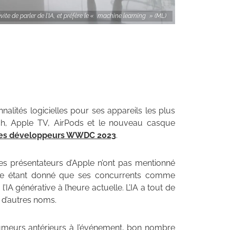
te de parler de l'IA, et préfère le « machine learning » (ML)
alités logicielles pour ses appareils les plus
ch, Apple TV, AirPods et le nouveau casque
des développeurs WWDC 2023
.
es présentateurs d’Apple n’ont pas mentionné
able étant donné que ses concurrents comme
IA générative à l’heure actuelle. L’IA a tout de
 d’autres noms.
rumeurs antérieurs à l’événement, bon nombre