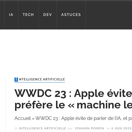
IA
TECH
DEV
ASTUCES
INTELLIGENCE ARTIFICIELLE
WWDC 23 : Apple évite d
préfère le « machine l
Accueil
»
WWDC 23 : Apple évite de parler de l’IA, et p
INTELLIGENCE ARTIFICIELLE
par
YOHANN POIRON
le
6 JUIN 2023