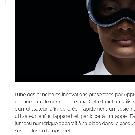
L’une des principales innovations présentées par App
connue sous le nom de Persona. Cette fonction utilis
d’un utilisateur afin de créer rapidement un sosie num
utilisateur enfile l’appareil et participe à un appe
jumeau numérique apparaît à sa place dans le casque
ses gestes en temps réel.