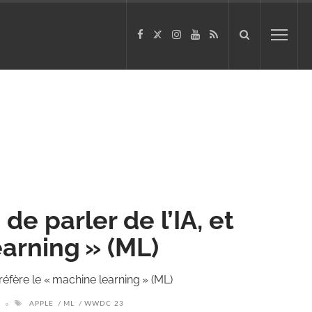
e parler de l’IA, et
earning » (ML)
réfère le « machine learning » (ML)
APPLE
ML
WWDC 23