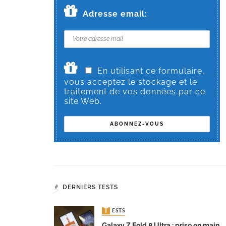
Adresse email:
En utilisant ce formulaire,
vous acceptez le stockage et le
traitement de vos données par ce
site Web.
DERNIERS TESTS
TESTS
Galaxy Z Fold 8 Ultra : prise en main