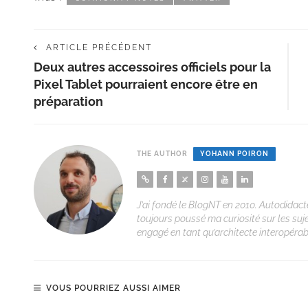
ARTICLE PRÉCÉDENT
Deux autres accessoires officiels pour la
Pixel Tablet pourraient encore être en
préparation
THE AUTHOR
YOHANN POIRON
J’ai fondé le BlogNT en 2010. Autodidacte
toujours poussé ma curiosité sur les suj
engagé en tant qu’architecte interopérabi
VOUS POURRIEZ AUSSI AIMER