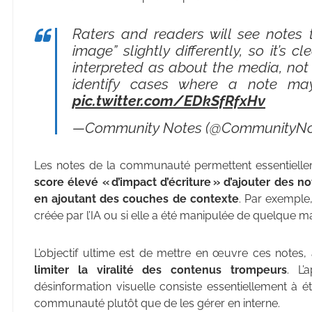
Raters and readers will see notes
image” slightly differently, so it’s 
interpreted as about the media, not 
identify cases where a note may
pic.twitter.com/EDkSfRfxHv
—Community Notes (@CommunityNo
Les notes de la communauté permettent essentiell
score élevé « d’impact d’écriture » d’ajouter des n
en ajoutant des couches de contexte
. Par exemple,
créée par l’IA ou si elle a été manipulée de quelque ma
L’objectif ultime est de mettre en œuvre ces notes, 
limiter la viralité des contenus trompeurs
. L’
désinformation visuelle consiste essentiellement à é
communauté plutôt que de les gérer en interne.