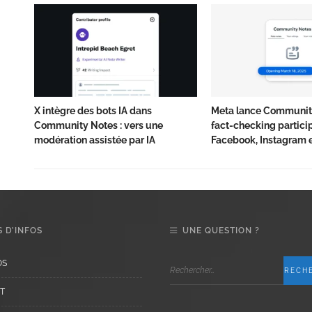
X intègre des bots IA dans
Meta lance Community
Community Notes : vers une
fact-checking particip
modération assistée par IA
Facebook, Instagram 
 D’INFOS
UNE QUESTION ?
OS
T