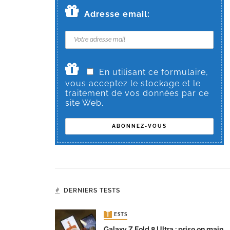
Adresse email:
En utilisant ce formulaire,
vous acceptez le stockage et le
traitement de vos données par ce
site Web.
DERNIERS TESTS
TESTS
Galaxy Z Fold 8 Ultra : prise en main