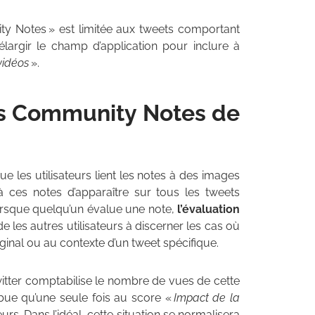
ty Notes » est limitée aux tweets comportant
d’élargir le champ d’application pour inclure à
vidéos
».
s Community Notes de
les utilisateurs lient les notes à des images
à ces notes d’apparaître sur tous les tweets
rsque quelqu’un évalue une note,
l’évaluation
ide les autres utilisateurs à discerner les cas où
inal ou au contexte d’un tweet spécifique.
tter comptabilise le nombre de vues de cette
ibue qu’une seule fois au score «
Impact de la
urs. Dans l’idéal, cette situation se normalisera