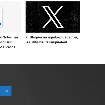
 Notes : un
X : Bloquer ne signifie plus cacher,
atif sur
les utilisateurs s’inquiètent
et Threads