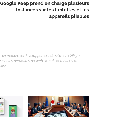
Google Keep prend en charge plusieurs
instances sur les tablettes et les
appareils pliables
 en matière de développement de sites en PHP, j’ai
ets et les actualités du Web. Je suis actuellement
lité.