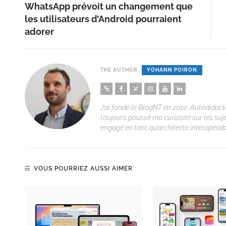
WhatsApp prévoit un changement que
les utilisateurs d’Android pourraient
adorer
THE AUTHOR
YOHANN POIRON
J’ai fondé le BlogNT en 2010. Autodidacte
toujours poussé ma curiosité sur les suj
engagé en tant qu’architecte interopérabi
VOUS POURRIEZ AUSSI AIMER