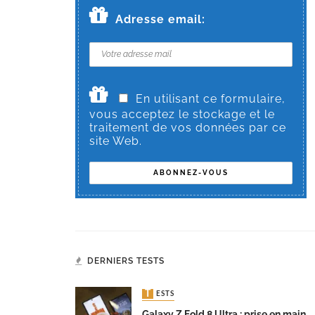
Adresse email:
En utilisant ce formulaire,
vous acceptez le stockage et le
traitement de vos données par ce
site Web.
DERNIERS TESTS
TESTS
Galaxy Z Fold 8 Ultra : prise en main