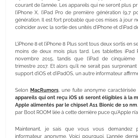
courant de l’année. Les appareils qui ne seront plus pri
l’iPhone X, l’iPad Pro de première génération (9,7 
génération. Il est fort probable que ces mises à jour 
coïncider avec la sortie des unités d’iPhone et d’iPad d
L’iPhone 8 et l’iPhone 8 Plus sont tous deux sortis en
moins de deux mois plus tard. Les tablettes iPad 
novembre 2015, tandis que l’iPad de cinquième 
trimestre 2017. Et alors qu’il ne serait pas surprenan
support d’iOS et d’iPadOS, un autre informateur affirme
Selon
MacRumors
, une fuite anonyme caractérisé
appareils qui ont reçu iOS 16 seront éligibles à la m
Apple alimentés par le chipset A11 Bionic de 10 nm
par Boot ROOM liée à cette dernière puce qu’Apple n’ar
Maintenant, je sais que vous vous demandez p
informateur anonyme. Voici pourquoi. L’année derni