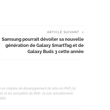
ARTICLE SUIVANT
Samsung pourrait dévoiler sa nouvelle
génération de Galaxy SmartTag et de
Galaxy Buds 3 cette année
 en matière de développement de sites en PHP, j’ai
ets et les actualités du Web. Je suis actuellement
lité.