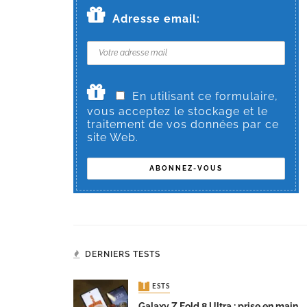
Adresse email:
En utilisant ce formulaire,
vous acceptez le stockage et le
traitement de vos données par ce
site Web.
DERNIERS TESTS
TESTS
Galaxy Z Fold 8 Ultra : prise en main