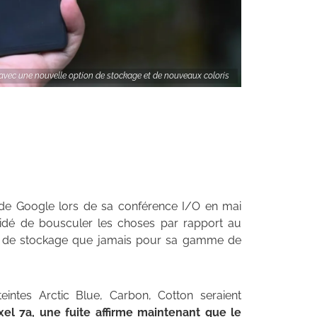
t avec une nouvelle option de stockage et de nouveaux coloris
e Google lors de sa conférence I/O en mai
idé de bousculer les choses par rapport au
ns de stockage que jamais pour sa gamme de
teintes Arctic Blue, Carbon, Cotton seraient
ixel 7a, une fuite
affirme maintenant
que le