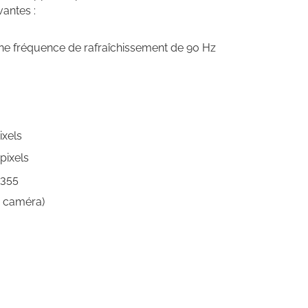
vantes :
ne fréquence de rafraîchissement de 90 Hz
ixels
pixels
X355
a caméra)