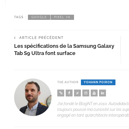
TAGS :
GOOGLE
PIXEL 7A
ARTICLE PRÉCÉDENT
Les spécifications de la Samsung Galaxy
Tab S9 Ultra font surface
THE AUTHOR
YOHANN POIRON
J’ai fondé le BlogNT en 2010. Autodidacte
toujours poussé ma curiosité sur les suj
engagé en tant qu’architecte interopérabi