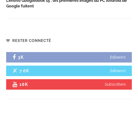
Lenovo Googlebook 15 : les premières images du PC Android de
Google fuitent
RESTER CONNECTÉ
3K
followers
7.6K
followers
16K
Subscribers