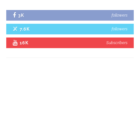
3K
followers
7.6K
followers
16K
Subscribers