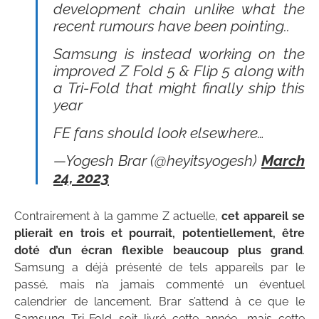
development chain unlike what the
recent rumours have been pointing..
Samsung is instead working on the
improved Z Fold 5 & Flip 5 along with
a Tri-Fold that might finally ship this
year
FE fans should look elsewhere…
—Yogesh Brar (@heyitsyogesh)
March
24, 2023
Contrairement à la gamme Z actuelle,
cet appareil se
plierait en trois et pourrait, potentiellement, être
doté d’un écran flexible beaucoup plus grand
.
Samsung a déjà présenté de tels appareils par le
passé, mais n’a jamais commenté un éventuel
calendrier de lancement. Brar s’attend à ce que le
Samsung Tri-Fold soit livré cette année, mais cette