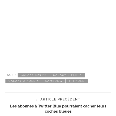
TAGS :
GALAXY S23 FE
GALAXY Z FLIP 5
GALAXY Z FOLD 5
SAMSUNG
TRI-FOLD
ARTICLE PRÉCÉDENT
Les abonnés à Twitter Blue pourraient cacher leurs
coches bleues