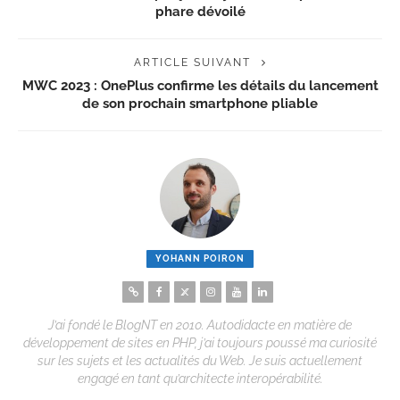
phare dévoilé
ARTICLE SUIVANT
MWC 2023 : OnePlus confirme les détails du lancement
de son prochain smartphone pliable
YOHANN POIRON
J’ai fondé le BlogNT en 2010. Autodidacte en matière de
développement de sites en PHP, j’ai toujours poussé ma curiosité
sur les sujets et les actualités du Web. Je suis actuellement
engagé en tant qu’architecte interopérabilité.