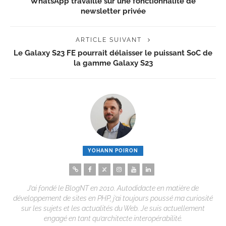
WhatsApp travaille sur une fonctionnalité de
newsletter privée
ARTICLE SUIVANT
Le Galaxy S23 FE pourrait délaisser le puissant SoC de
la gamme Galaxy S23
YOHANN POIRON
J’ai fondé le BlogNT en 2010. Autodidacte en matière de
développement de sites en PHP, j’ai toujours poussé ma curiosité
sur les sujets et les actualités du Web. Je suis actuellement
engagé en tant qu’architecte interopérabilité.