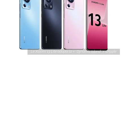
Le Xiaomi 13 Lite adapte la « Dynamic Island » d'Apple