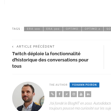
TAGS :
ERA 100
ERA 300
OPTIMO
OPTIMO 2
S
ARTICLE PRÉCÉDENT
Twitch déploie la fonctionnalité
d’historique des conversations pour
tous
THE AUTHOR
YOHANN POIRON
J’ai fondé le BlogNT en 2010. Autodidacte
toujours poussé ma curiosité sur les suj