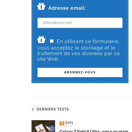
Adresse email:
En utilisant ce formulaire,
vous acceptez le stockage et le
traitement de vos données par ce
site Web.
DERNIERS TESTS
TESTS
Galaxy Z Fold 8 Ultra : prise en main