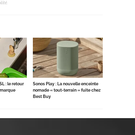
lité.
L : le retour
Sonos Play : La nouvelle enceinte
a marque
nomade « tout-terrain » fuite chez
Best Buy