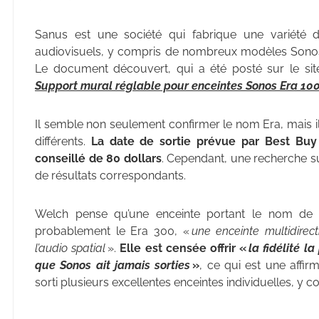
Sanus est une société qui fabrique une variété 
audiovisuels, y compris de nombreux modèles Sonos
Le document découvert, qui a été posté sur le si
Support mural réglable pour enceintes Sonos Era 100
Il semble non seulement confirmer le nom Era, mais i
différents.
La date de sortie prévue par Best Buy
conseillé de 80 dollars
. Cependant, une recherche su
de résultats correspondants.
Welch pense qu’une enceinte portant le nom de
probablement le Era 300, «
une enceinte multidirect
l’audio spatial
».
Elle est censée offrir «
la fidélité l
que Sonos ait jamais sorties
»
, ce qui est une affi
sorti plusieurs excellentes enceintes individuelles, y c