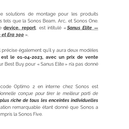
de solutions de montage pour les produits
 tels que la Sonos Beam, Arc, et Sonos One.
te
device. report
, est intitulé «
Sanus Elite —
 et Era 300
».
l précise également qu’il y aura deux modèles
 est le 01-04-2023, avec un prix de vente
r Best Buy pour « Sanus Elite » n’a pas donné
 code Optimo 2 en interne chez Sonos est
ionnelle conçue pour tirer le meilleur parti de
a plus riche de tous les enceintes individuelles
rmation remarquable étant donné que Sonos a
ompris la Sonos Five.