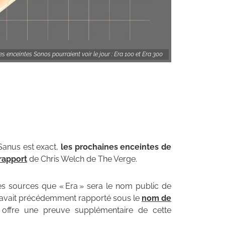
s enceintes Sonos pourraient voir le jour : Era 100 et Era 300
 Sanus est exact,
les prochaines enceintes de
rapport
de Chris Welch de The Verge.
es sources que « Era » sera le nom public de
l avait précédemment rapporté sous le
nom de
offre une preuve supplémentaire de cette