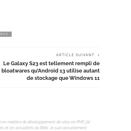
ONOS
ARTICLE SUIVANT
Le Galaxy S23 est tellement rempli de
bloatwares qu’Android 13 utilise autant
de stockage que Windows 11
 en matière de développement de sites en PHP, j’ai
ets et les actualités du Web. Je suis actuellement