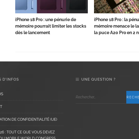
iPhone 18 Pro : une pénurie de
iPhone 18 Pro : la pén
mémoire pourrait limiter les stocks
mémoire menace le l
dès le lancement
la puce A20 Pro en 2 
 D’INFOS
UNE QUESTION ?
OS
T
TION DE CONFIDENTIALITÉ (UE)
6 : TOUT CE QUE VOUS DEVEZ
 DU MOBILE WORLD CONGRESS