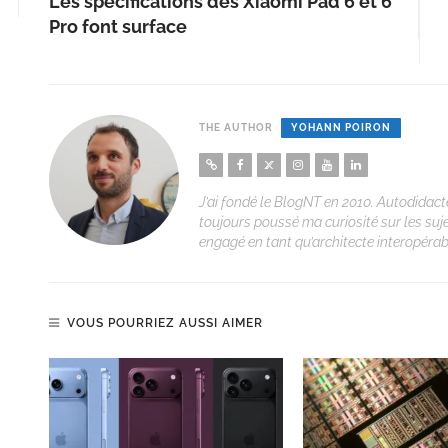
Les spécifications des Xiaomi Pad 6 et 6
Pro font surface
THE AUTHOR
YOHANN POIRON
J’ai fondé le BlogNT en 2010. Autodidacte
toujours poussé ma curiosité sur les suj
engagé en tant qu’architecte interopérabi
VOUS POURRIEZ AUSSI AIMER