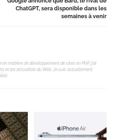
Google annonce que Bard, le rival de
ChatGPT, sera disponible dans les
semaines à venir
 en matière de développement de sites en PHP, j’ai
ets et les actualités du Web. Je suis actuellement
lité.