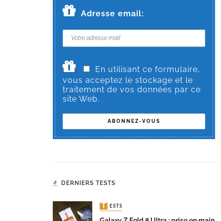
Adresse email:
En utilisant ce formulaire,
vous acceptez le stockage et le
traitement de vos données par ce
site Web.
DERNIERS TESTS
TESTS
Galaxy Z Fold 8 Ultra : prise en main