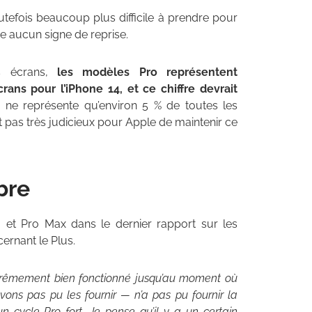
utefois beaucoup plus difficile à prendre pour
e aucun signe de reprise.
es écrans,
les modèles Pro représentent
ns pour l’iPhone 14, et ce chiffre devrait
 ne représente qu’environ 5 % de toutes les
it pas très judicieux pour Apple de maintenir ce
bre
o et Pro Max dans le dernier rapport sur les
ernant le Plus.
xtrêmement bien fonctionné jusqu’au moment où
ons pas pu les fournir — n’a pas pu fournir la
n cycle Pro fort. Je pense qu’il y a un certain