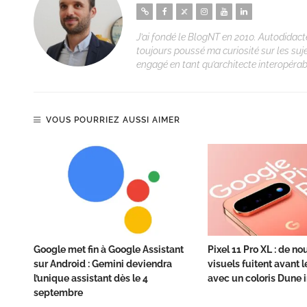
J’ai fondé le BlogNT en 2010. Autodidacte
toujours poussé ma curiosité sur les suj
engagé en tant qu’architecte interopérabi
VOUS POURRIEZ AUSSI AIMER
Google met fin à Google Assistant
Pixel 11 Pro XL : de n
sur Android : Gemini deviendra
visuels fuitent avant 
l’unique assistant dès le 4
avec un coloris Dune 
septembre