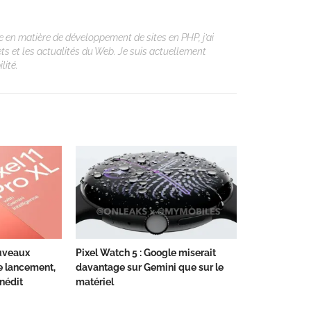
 en matière de développement de sites en PHP, j’ai
ets et les actualités du Web. Je suis actuellement
lité.
ouveaux
Pixel Watch 5 : Google miserait
le lancement,
davantage sur Gemini que sur le
inédit
matériel