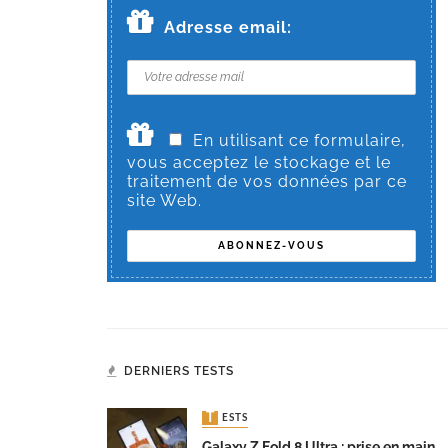
Adresse email:
En utilisant ce formulaire,
vous acceptez le stockage et le
traitement de vos données par ce
site Web.
DERNIERS TESTS
TESTS
Galaxy Z Fold 8 Ultra : prise en main