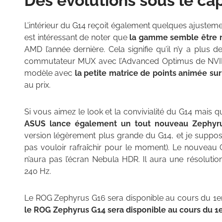
Des évolutions sous le c
L’intérieur du G14 reçoit également quelques ajustements
est intéressant de noter que
la gamme semble être 
AMD l’année dernière. Cela signifie qu’il n’y a plus
commutateur MUX avec l’Advanced Optimus de NVID
modèle avec
la petite matrice de points animée su
au prix.
Si vous aimez le look et la convivialité du G14 mais
ASUS lance également un tout nouveau Zephyr
version légèrement plus grande du G14, et je suppo
pas vouloir rafraîchir pour le moment). Le nouveau 
n’aura pas l’écran Nebula HDR. Il aura une résoluti
240 Hz.
Le ROG Zephyrus G16 sera disponible au cours du 1er 
le ROG Zephyrus G14 sera disponible au cours du 1er