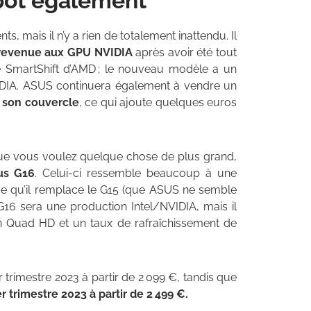
apot également
, mais il n’y a rien de totalement inattendu. Il
revenue aux GPU NVIDIA
après avoir été tout
 de SmartShift d’AMD ; le nouveau modèle a un
IA. ASUS continuera également à vendre un
r son couvercle
, ce qui ajoute quelques euros
 que vous voulez quelque chose de plus grand,
us G16
. Celui-ci ressemble beaucoup à une
se qu’il remplace le G15 (que ASUS ne semble
G16 sera une production Intel/NVIDIA, mais il
on Quad HD et un taux de rafraîchissement de
trimestre 2023 à partir de 2 099 €, tandis que
 trimestre 2023 à partir de 2 499 €.