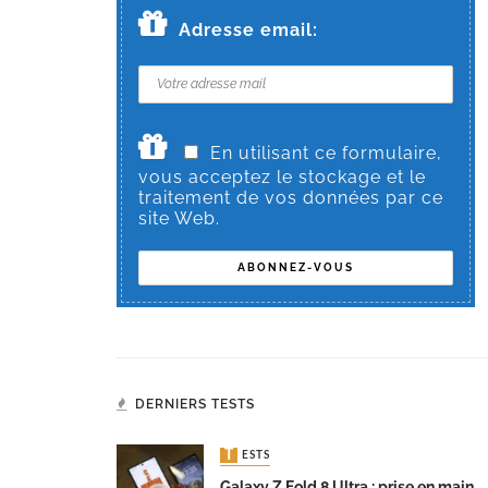
Adresse email:
En utilisant ce formulaire,
vous acceptez le stockage et le
traitement de vos données par ce
site Web.
DERNIERS TESTS
TESTS
Galaxy Z Fold 8 Ultra : prise en main