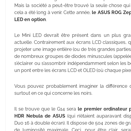
Mais la société a peut-être trouvé la seule chose q
cela a été long à venir. Cette année,
le ASUS ROG Zeph
LED en option
.
Le Mini LED devrait être présent dans un plus gra
actuelle. Contrairement aux écrans LCD classiques, 
projeter une image entière (ou de très grandes partie
de nombreux groupes de diodes minuscules (appelées 
s’éclairer ou s’assombrir indépendamment selon les b
un pont entre les écrans LCD et OLED (où chaque pixel 
Vous pouvez probablement imaginer la différence qu
surtout en ce qui concerne les noirs.
Il se trouve que le G14 sera
le premier ordinateur 
HDR Nebula de ASUS
(qui n’étaient auparavant di
Duo 16 à double écran). Il dispose de 504 zones de gra
de luminosité maximale. Ceci, pour être clair, ser