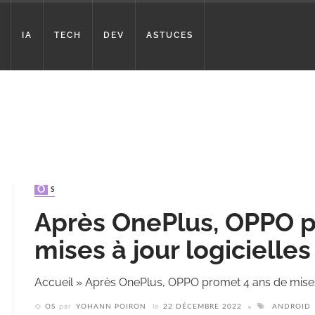
IA
TECH
DEV
ASTUCES
OS
Après OnePlus, OPPO p
mises à jour logicielles
Accueil
»
Après OnePlus, OPPO promet 4 ans de mises 
OS
par
YOHANN POIRON
le
22 DÉCEMBRE 2022
ANDROID