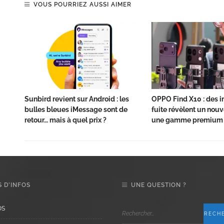
VOUS POURRIEZ AUSSI AIMER
Sunbird revient sur Android : les
OPPO Find X10 : des 
bulles bleues iMessage sont de
fuite révèlent un nou
retour… mais à quel prix ?
une gamme premium 
 D’INFOS
UNE QUESTION ?
OS