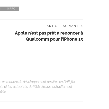
S
OPPO
ARTICLE SUIVANT
Apple n’est pas prêt à renoncer à
Qualcomm pour l’iPhone 15
 en matière de développement de sites en PHP, j’ai
ets et les actualités du Web. Je suis actuellement
lité.