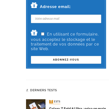
Adresse email:
En utilisant ce formulaire,
vous acceptez le stockage et le
traitement de vos données par ce
site Web.
DERNIERS TESTS
TESTS
Galaxy Z Fold 8 Ultra : prise en main