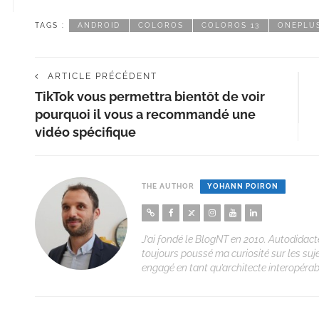
TAGS :
ANDROID
COLOROS
COLOROS 13
ONEPLU
ARTICLE PRÉCÉDENT
TikTok vous permettra bientôt de voir
pourquoi il vous a recommandé une
vidéo spécifique
THE AUTHOR
YOHANN POIRON
J’ai fondé le BlogNT en 2010. Autodidacte
toujours poussé ma curiosité sur les suj
engagé en tant qu’architecte interopérabi