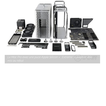
Le Mac Pro avec une puce Apple Silicon « Extreme » pourrait être
mis au rebut