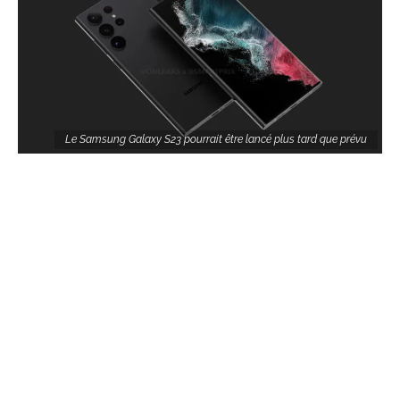
Le Samsung Galaxy S23 pourrait être lancé plus tard que prévu