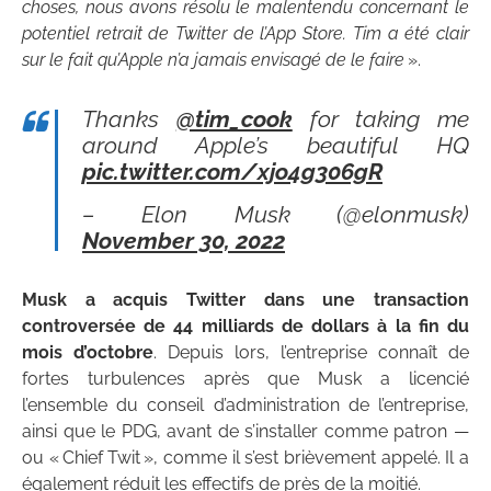
choses, nous avons résolu le malentendu concernant le
potentiel retrait de Twitter de l’App Store. Tim a été clair
sur le fait qu’Apple n’a jamais envisagé de le faire
».
Thanks
@tim_cook
for taking me
around Apple’s beautiful HQ
pic.twitter.com/xjo4g306gR
– Elon Musk (@elonmusk)
November 30, 2022
Musk a acquis Twitter dans une transaction
controversée de 44 milliards de dollars à la fin du
mois d’octobre
. Depuis lors, l’entreprise connaît de
fortes turbulences après que Musk a licencié
l’ensemble du conseil d’administration de l’entreprise,
ainsi que le PDG, avant de s’installer comme patron —
ou « Chief Twit », comme il s’est brièvement appelé. Il a
également réduit les effectifs de près de la moitié.