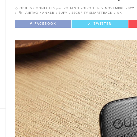
OBJETS CONNECTÉS
par
YOHANN POIRON
le
9 NOVEMBRE 2022
AIRTAG
ANKER
EUFY
SECURITY SMARTTRACK LINK
FACEBOOK
TWITTER