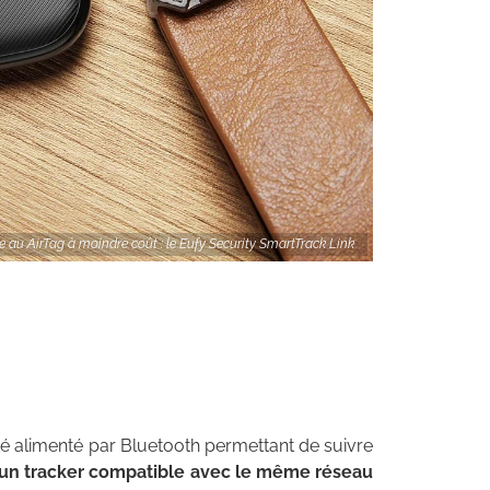
e au AirTag à moindre coût : le Eufy Security SmartTrack Link
té alimenté par Bluetooth permettant de suivre
 un tracker compatible avec le même réseau