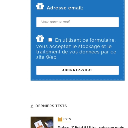
Adresse email:
En utilisant ce formulaire,
vous acceptez le stockage et le
traitement de vos données par ce
site Web.
DERNIERS TESTS
TESTS
Galaxy Z Fold 8 Ultra : prise en main