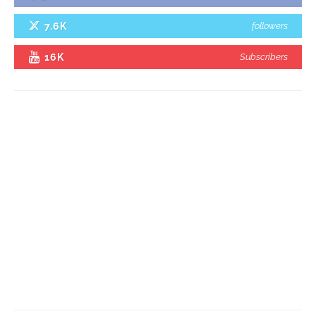
7.6K
followers
16K
Subscribers