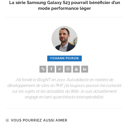
La série Samsung Galaxy S23 pourrait bénéficier d’un
mode performance léger
YOHANN POIRON
J’ai fondé le BlogNT en 2010. Autodidacte en matière de
développement de sites en PHP, j’ai toujours poussé ma curiosité
sur les sujets et les actualités du Web. Je suis actuellement
engagé en tant qu’architecte interopérabilité.
VOUS POURRIEZ AUSSI AIMER