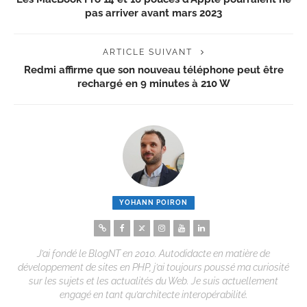
pas arriver avant mars 2023
ARTICLE SUIVANT
Redmi affirme que son nouveau téléphone peut être
rechargé en 9 minutes à 210 W
YOHANN POIRON
J’ai fondé le BlogNT en 2010. Autodidacte en matière de
développement de sites en PHP, j’ai toujours poussé ma curiosité
sur les sujets et les actualités du Web. Je suis actuellement
engagé en tant qu’architecte interopérabilité.