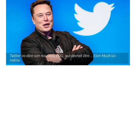
Twitter va élire son nouveau PDG, qui devrait être .... Elon Musk lui-
même