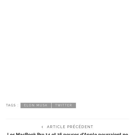
TAGS :
ELON MUSK
TWITTER
ARTICLE PRÉCÉDENT
Les MacBook Pro 14 et 16 pouces d’Apple pourraient ne