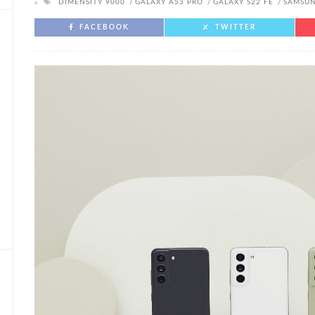
DIMENSITY 9000
GALAXY A53 PRO
GALAXY S22 FE
SAMSU
FACEBOOK
TWITTER