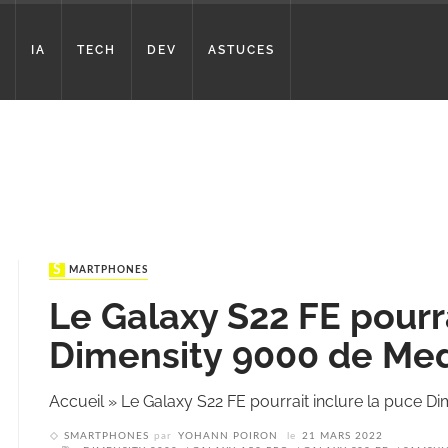
IA
TECH
DEV
ASTUCES
SMARTPHONES
Le Galaxy S22 FE pourra
Dimensity 9000 de Me
Accueil
»
Le Galaxy S22 FE pourrait inclure la puce D
SMARTPHONES
par
YOHANN POIRON
le
21 MARS 2022