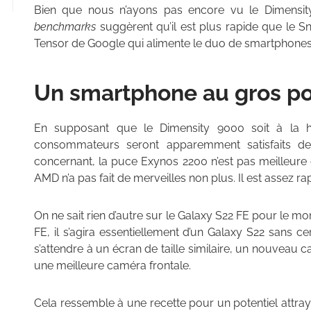
Bien que nous n’ayons pas encore vu le Dimensi
benchmarks
suggèrent qu’il est plus rapide que le S
Tensor de Google qui alimente le duo de smartphones 
Un smartphone au gros po
En supposant que le Dimensity 9000 soit à la ha
consommateurs seront apparemment satisfaits de 
concernant, la puce Exynos 2200 n’est pas meilleure
AMD n’a pas fait de merveilles non plus. Il est assez r
On ne sait rien d’autre sur le Galaxy S22 FE pour le m
FE, il s’agira essentiellement d’un Galaxy S22 sans c
s’attendre à un écran de taille similaire, un nouveau 
une meilleure caméra frontale.
Cela ressemble à une recette pour un potentiel attr