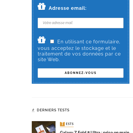
Adresse email:
En utilisant ce formulaire,
vous acceptez le stockage et le
traitement de vos données par ce
site Web.
DERNIERS TESTS
TESTS
Galaxy Z Fold 8 Ultra : prise en main