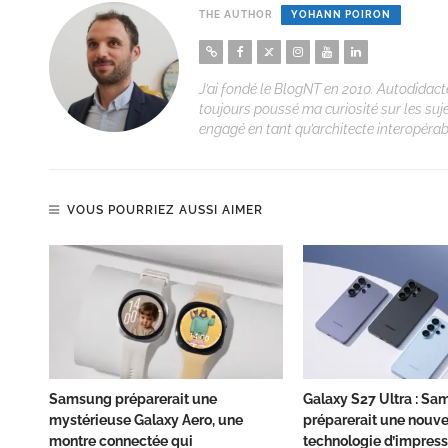
THE AUTHOR
YOHANN POIRON
J’ai fondé le BlogNT en 2010. Autodidacte
toujours poussé ma curiosité sur les suj
engagé en tant qu’architecte interopérabi
VOUS POURRIEZ AUSSI AIMER
Samsung préparerait une
Galaxy S27 Ultra : S
mystérieuse Galaxy Aero, une
préparerait une nouve
montre connectée qui
technologie d’impress