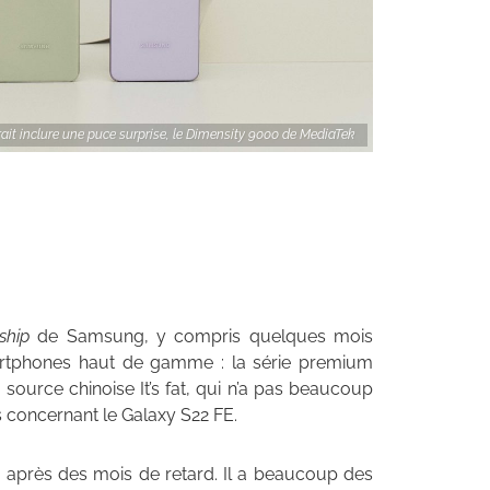
ait inclure une puce surprise, le Dimensity 9000 de MediaTek
ship
de Samsung, y compris quelques mois
artphones haut de gamme : la série premium
 source chinoise It’s fat, qui n’a pas beaucoup
 concernant le Galaxy S22 FE.
r après des mois de retard. Il a beaucoup des