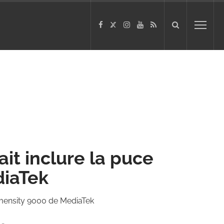
it inclure la puce
diaTek
imensity 9000 de MediaTek