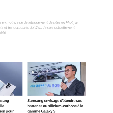
 en matière de développement de sites en PHP, j’ai
ets et les actualités du Web. Je suis actuellement
lité.
amsung
Samsung envisage d’étendre ses
lle
batteries au silicium-carbone à la
ion pour
gamme Galaxy S