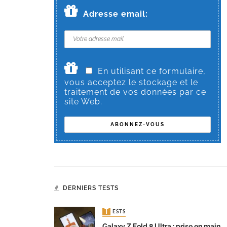
Adresse email:
En utilisant ce formulaire,
vous acceptez le stockage et le
traitement de vos données par ce
site Web.
DERNIERS TESTS
TESTS
Galaxy Z Fold 8 Ultra : prise en main