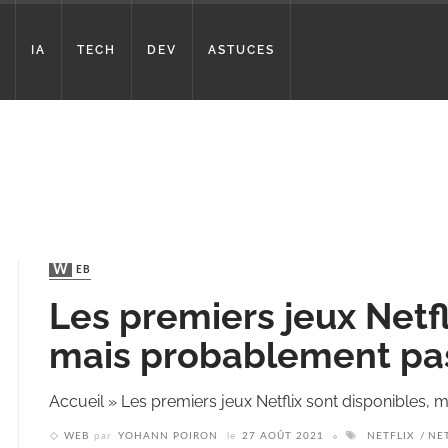
IA
TECH
DEV
ASTUCES
WEB
Les premiers jeux Netfl
mais probablement pa
Accueil
»
Les premiers jeux Netflix sont disponibles,
WEB
par
YOHANN POIRON
le
27 AOÛT 2021
NETFLIX
NE