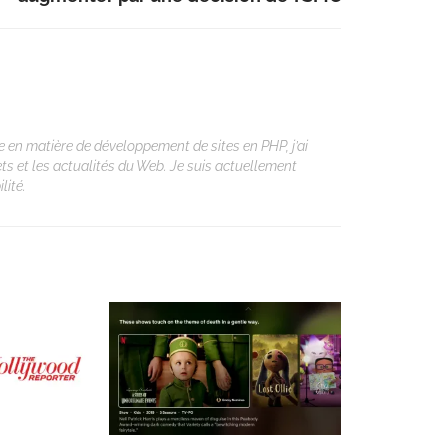
 en matière de développement de sites en PHP, j’ai
ets et les actualités du Web. Je suis actuellement
lité.