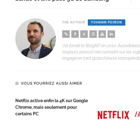
THE AUTHOR
YOHANN POIRON
J’ai fondé le BlogNT en 2010. Autodidacte
toujours poussé ma curiosité sur les suj
engagé en tant qu’architecte interopérabi
VOUS POURRIEZ AUSSI AIMER
Netflix active enfin la 4K sur Google
Chrome, mais seulement pour
certains PC