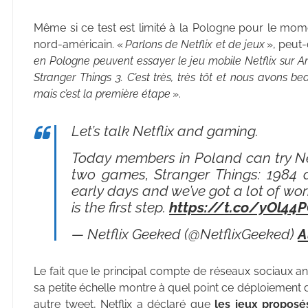
Même si ce test est limité à la Pologne pour le mome
nord-américain. «
Parlons de Netflix et de jeux
», peut-
en Pologne peuvent essayer le jeu mobile Netflix sur A
Stranger Things 3. C’est très, très tôt et nous avons be
mais c’est la première étape
».
Let’s talk Netflix and gaming.
Today members in Poland can try Ne
two games, Stranger Things: 1984 an
early days and we’ve got a lot of wor
is the first step.
https://t.co/yOl44
— Netflix Geeked (@NetflixGeeked)
A
Le fait que le principal compte de réseaux sociaux a
sa petite échelle montre à quel point ce déploiement d
autre tweet, Netflix a déclaré que
les jeux proposés