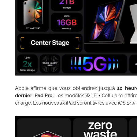
Apple affirme que vous obtiendrez jusqu’à
10 heur
dernier iPad Pro.
Les modèles Wi-Fi + Cellulaire offri
charge. Les nouveaux iPad seront livrés avec iOS 14.5.