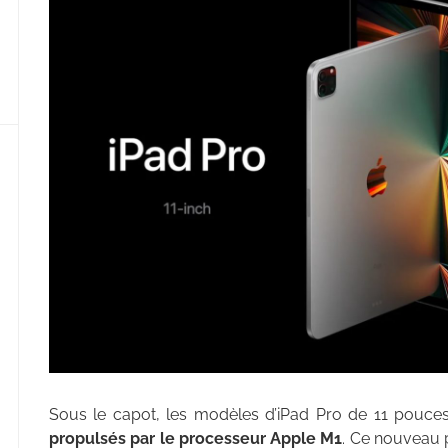
Sous le capot, les modèles d’iPad Pro de 11 pouce
propulsés par le processeur Apple M1
. Ce nouveau 