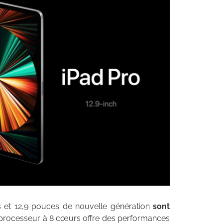
s et 12,9 pouces de nouvelle génération
sont
processeur à 8 cœurs offre des performances