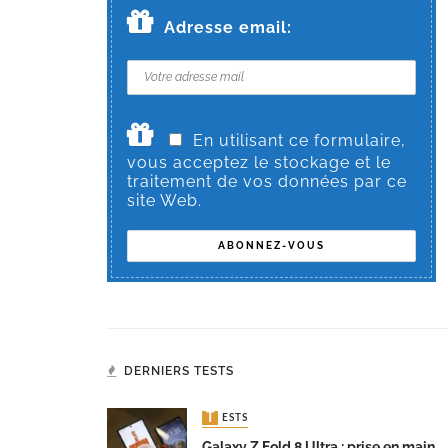
Adresse email:
En utilisant ce formulaire,
vous acceptez le stockage et le
traitement de vos données par ce
site Web.
DERNIERS TESTS
TESTS
Galaxy Z Fold 8 Ultra : prise en main