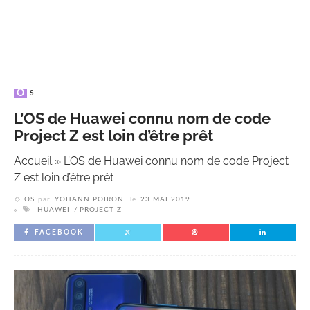
OS
L’OS de Huawei connu nom de code
Project Z est loin d’être prêt
Accueil
»
L’OS de Huawei connu nom de code Project
Z est loin d’être prêt
OS
par
YOHANN POIRON
le
23 MAI 2019
HUAWEI
PROJECT Z
FACEBOOK