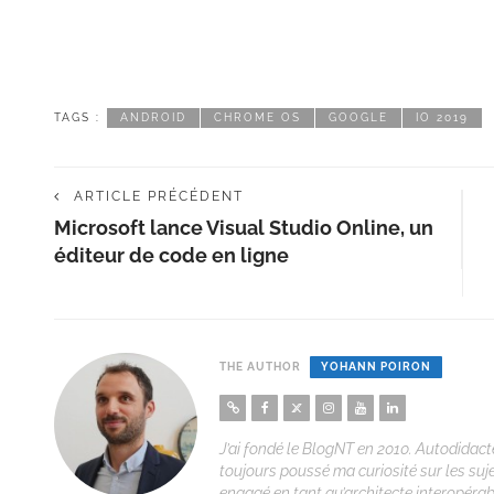
TAGS :
ANDROID
CHROME OS
GOOGLE
IO 2019
ARTICLE PRÉCÉDENT
Microsoft lance Visual Studio Online, un
éditeur de code en ligne
THE AUTHOR
YOHANN POIRON
J’ai fondé le BlogNT en 2010. Autodidacte
toujours poussé ma curiosité sur les suj
engagé en tant qu’architecte interopérabi