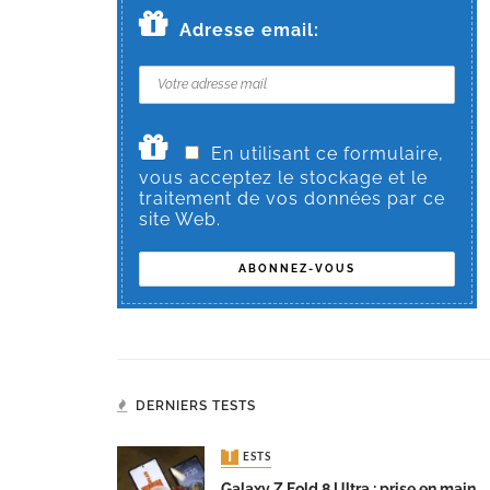
Adresse email:
En utilisant ce formulaire,
vous acceptez le stockage et le
traitement de vos données par ce
site Web.
DERNIERS TESTS
TESTS
Galaxy Z Fold 8 Ultra : prise en main