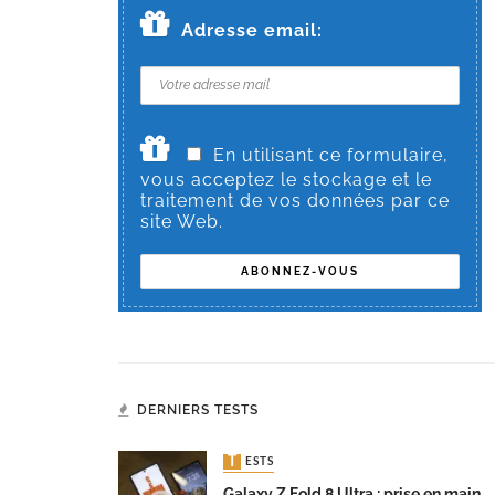
Adresse email:
En utilisant ce formulaire,
vous acceptez le stockage et le
traitement de vos données par ce
site Web.
DERNIERS TESTS
TESTS
Galaxy Z Fold 8 Ultra : prise en main