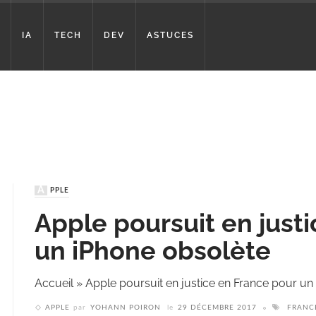
IA
TECH
DEV
ASTUCES
APPLE
Apple poursuit en just
un iPhone obsolète
Accueil
»
Apple poursuit en justice en France pour un
APPLE
par
YOHANN POIRON
le
29 DÉCEMBRE 2017
FRANC