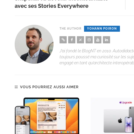
avec ses Stories Everywhere
THE AUTHOR
YOHANN POIRON
J’ai fondé le BlogNT en 2010. Autodidacte
toujours poussé ma curiosité sur les suj
engagé en tant qu’architecte interopérabi
VOUS POURRIEZ AUSSI AIMER