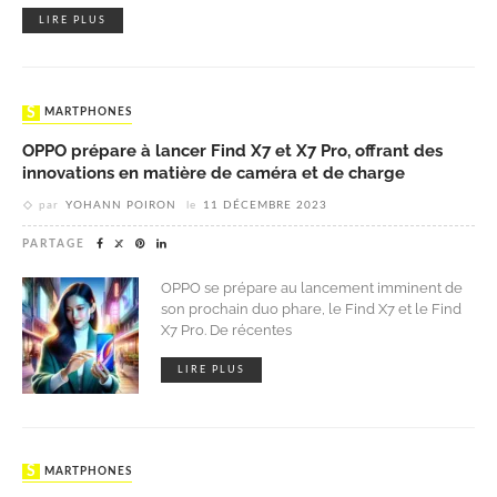
LIRE PLUS
SMARTPHONES
OPPO prépare à lancer Find X7 et X7 Pro, offrant des
innovations en matière de caméra et de charge
par
YOHANN POIRON
le
11 DÉCEMBRE 2023
PARTAGE
OPPO se prépare au lancement imminent de
son prochain duo phare, le Find X7 et le Find
X7 Pro. De récentes
LIRE PLUS
SMARTPHONES