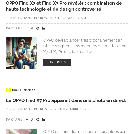
OPPO Find X7 et Find X7 Pro révélés : combinaison de
haute technologie et de design controversé
par
YOHANN POIRON
le
5 DÉCEMBRE 2023
PARTAGE
OPPO devrait lancer très prochainement en
Chine ses prochains modèles phares, les Find
X7 et X7 Pro. Le fabricant de
LIRE PLUS
SMARTPHONES
Le OPPO Find X7 Pro apparait dans une photo en direct
par
YOHANN POIRON
le
28 NOVEMBRE 2023
PARTAGE
OPPO est l’une des marques chapeautées par