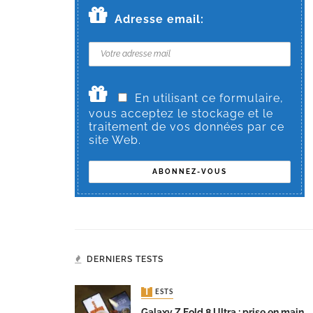
Adresse email:
En utilisant ce formulaire,
vous acceptez le stockage et le
traitement de vos données par ce
site Web.
DERNIERS TESTS
TESTS
Galaxy Z Fold 8 Ultra : prise en main