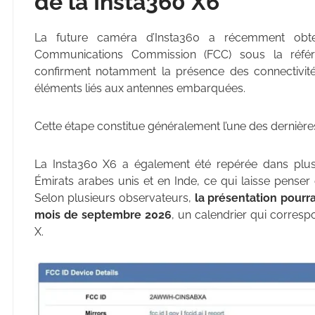
de la
Insta360 X6
La future caméra d’Insta360 a récemment obten
Communications Commission (FCC) sous la réf
confirment notamment la présence des connectivités 
éléments liés aux antennes embarquées.
Cette étape constitue généralement l’une des dernières 
La Insta360 X6 a également été repérée dans plu
Émirats arabes unis et en Inde, ce qui laisse pense
Selon plusieurs observateurs,
la présentation pourrai
mois de septembre 2026
, un calendrier qui corres
X.