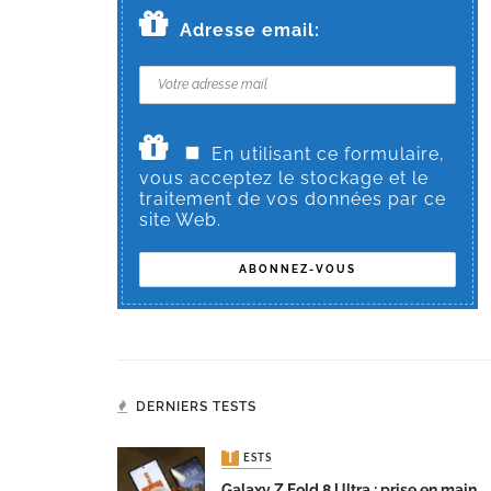
Adresse email:
En utilisant ce formulaire,
vous acceptez le stockage et le
traitement de vos données par ce
site Web.
DERNIERS TESTS
TESTS
Galaxy Z Fold 8 Ultra : prise en main