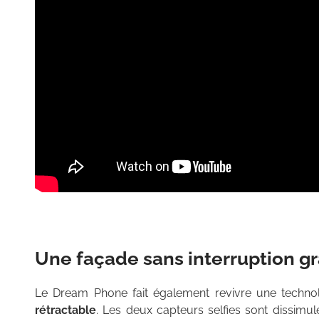
Une façade sans interruption g
Le Dream Phone fait également revivre une techno
rétractable
. Les deux capteurs selfies sont dissim