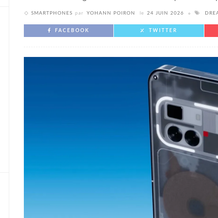
SMARTPHONES
par
YOHANN POIRON
le
24 JUIN 2026
DRE
FACEBOOK
TWITTER