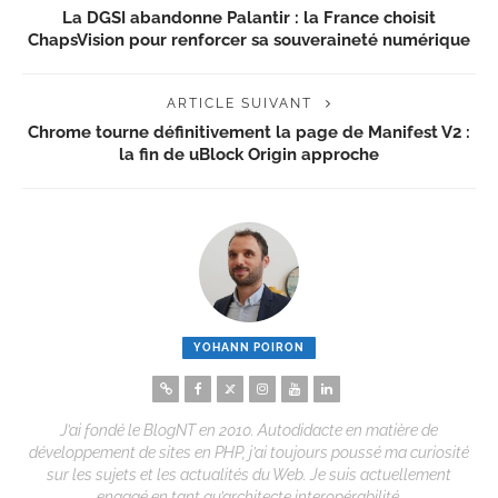
La DGSI abandonne Palantir : la France choisit
ChapsVision pour renforcer sa souveraineté numérique
ARTICLE SUIVANT
Chrome tourne définitivement la page de Manifest V2 :
la fin de uBlock Origin approche
YOHANN POIRON
J’ai fondé le BlogNT en 2010. Autodidacte en matière de
développement de sites en PHP, j’ai toujours poussé ma curiosité
sur les sujets et les actualités du Web. Je suis actuellement
engagé en tant qu’architecte interopérabilité.