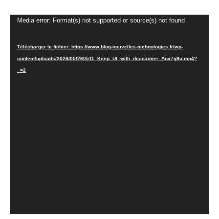
Lecteur
Media error: Format(s) not supported or source(s) not found
vidéo
Télécharger le fichier: https://www.blog-nouvelles-technologies.fr/wp-
content/uploads/2026/05/260511_Keep_UI_with_disclaimer_Aqx7g9u.mp4?
_=2