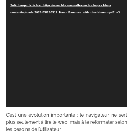
Télécharger le fichier: https://www.blog-nouvelles-technologies.fr/wp-
content/uploads/2026/05/260511_Nano_Bananas_with_disclaimer.mp4?_=3
C’est une évolution importante : le navigateur ne sert
plus seulement à lire le web, mais à le reformater selon
les besoins de l’utilisateur.