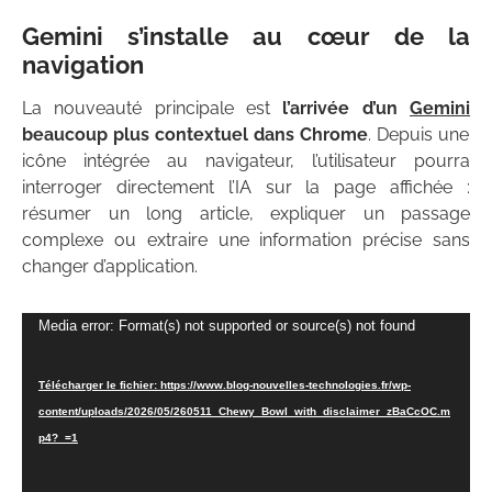
Gemini s’installe au cœur de la
navigation
La nouveauté principale est
l’arrivée d’un
Gemini
beaucoup plus contextuel dans Chrome
. Depuis une
icône intégrée au navigateur, l’utilisateur pourra
interroger directement l’IA sur la page affichée :
résumer un long article, expliquer un passage
complexe ou extraire une information précise sans
changer d’application.
Lecteur
Media error: Format(s) not supported or source(s) not found
vidéo
Télécharger le fichier: https://www.blog-nouvelles-technologies.fr/wp-
content/uploads/2026/05/260511_Chewy_Bowl_with_disclaimer_zBaCcOC.m
p4?_=1