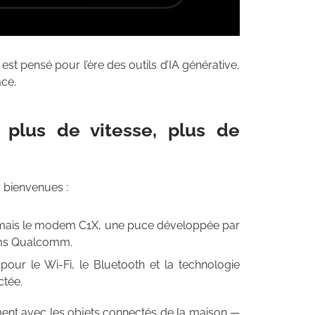
l est pensé pour l’ère des outils d’IA générative,
ace.
plus de vitesse, plus de
 bienvenues :
sormais le modem C1X, une puce développée par
ems Qualcomm.
our le Wi-Fi, le Bluetooth et la technologie
ctée.
ent avec les objets connectés de la maison —