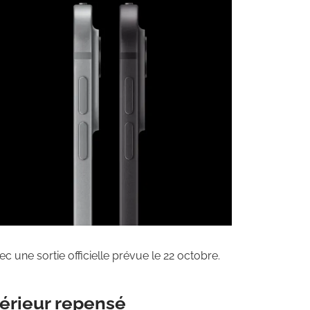
une sortie officielle prévue le 22 octobre.
térieur repensé