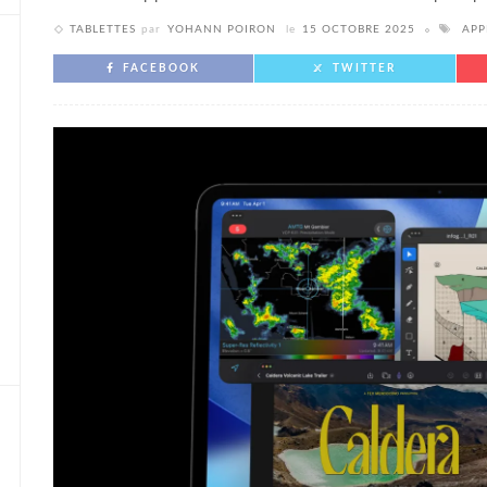
TABLETTES
par
YOHANN POIRON
le
15 OCTOBRE 2025
APP
FACEBOOK
TWITTER