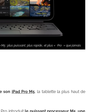
o M5 : plus puissant, plus rapide… et plus « Pro » que jamais
de son
iPad Pro M5
, la tablette la plus haut de
Pro introduit
le puissant processeur M5, une