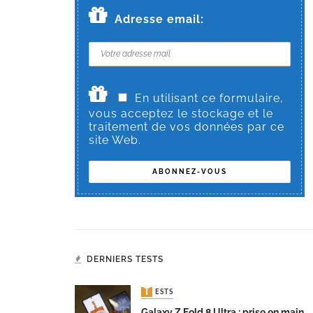
Adresse email:
En utilisant ce formulaire,
vous acceptez le stockage et le
traitement de vos données par ce
site Web.
DERNIERS TESTS
TESTS
Galaxy Z Fold 8 Ultra : prise en main