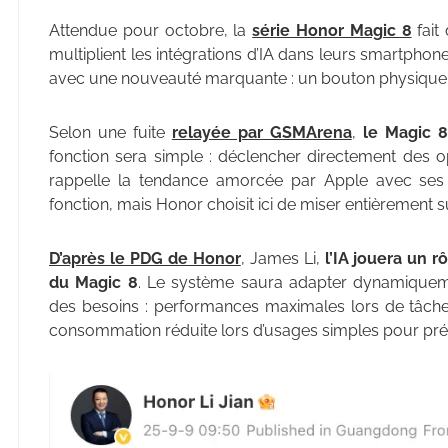
Attendue pour octobre, la
série Honor Magic 8
fait 
multiplient les intégrations d’IA dans leurs smartph
avec une nouveauté marquante : un bouton physique dédi
Selon une fuite
relayée par GSMArena
,
le Magic 8
fonction sera simple : déclencher directement des opérat
rappelle la tendance amorcée par Apple avec se
fonction, mais Honor choisit ici de miser entièrement sur
D’après le PDG de Honor
, James Li,
l’IA jouera un 
du Magic 8
. Le système saura adapter dynamiquem
des besoins : performances maximales lors de tâches
consommation réduite lors d’usages simples pour pré