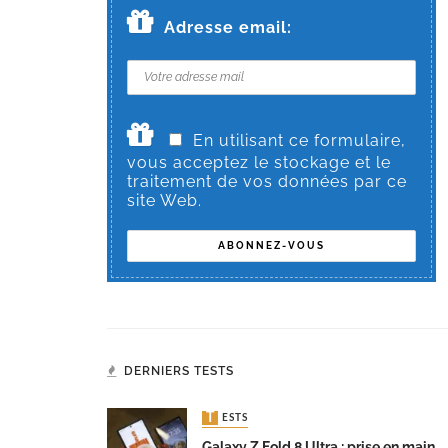
Adresse email:
En utilisant ce formulaire,
vous acceptez le stockage et le
traitement de vos données par ce
site Web.
DERNIERS TESTS
TESTS
Galaxy Z Fold 8 Ultra : prise en main