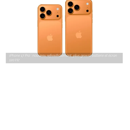
iPhone 17 Pro : nouveau refroidissement, plus grosse batterie et écran
120 Hz