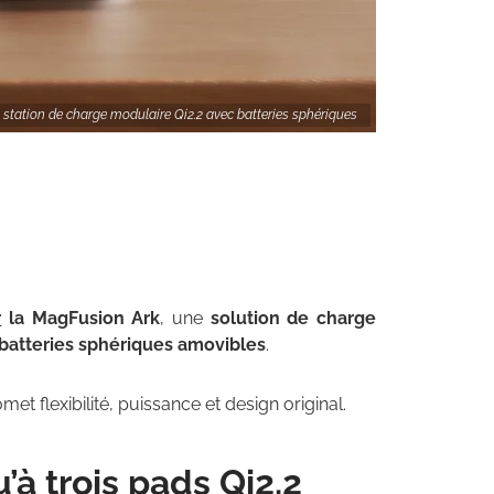
station de charge modulaire Qi2.2 avec batteries sphériques
r
la MagFusion Ark
, une
solution de charge
 batteries sphériques amovibles
.
et flexibilité, puissance et design original.
à trois pads Qi2.2