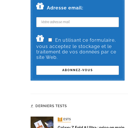
Adresse email:
En utilisant ce formulaire,
vous acceptez le stockage et le
traitement de vos données par ce
site Web.
DERNIERS TESTS
TESTS
Galaxy Z Fold 8 Ultra : prise en main