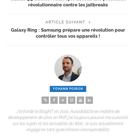
révolutionnaire contre les jailbreaks
ARTICLE SUIVANT
Galaxy Ring : Samsung prépare une révolution pour
contrôler tous vos appareils !
YOHANN POIRON
J’ai fondé le BlogNT en 2010. Autodidacte en matière de
développement de sites en PHP, j’ai toujours poussé ma curiosité
sur les sujets et les actualités du Web. Je suis actuellement
engagé en tant qu’architecte interopérabilité.