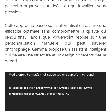
gain de temps considérable, notamment pour ceux qui
peinent à organiser leurs idées ou qui travaillent sous
pression.
Cette approche basée sur l’automatisation assure une
efficacité optimale sans compromettre la qualité du
rendu final. Tandis que PowerPoint repose sur une
personnalisation manuelle qui peut s’avérer
chronophage, Gamma propose un assistant intelligent
qui génère une structure et un design cohérents dès le
départ.
Lecteur
Media error: Format(s) not supported or source(s) not found
vidéo
Télécharger le fichier: https://www.blog-nouvelles-technologies.fr/wp-
content/uploads/2025/02/ani1-734508c7.mp4?_=1