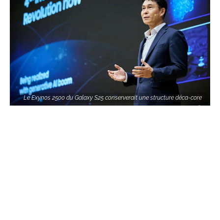
Le Exynos 2500 du Galaxy S25 conserverait une structure déca-core